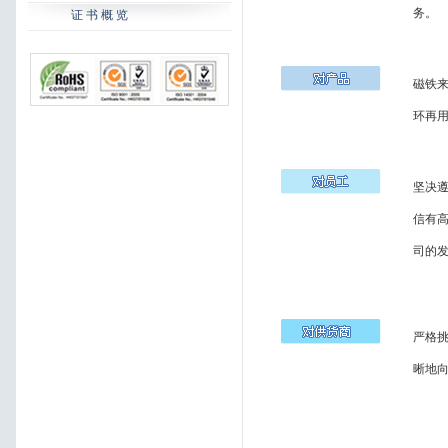
务。
证 书 概 览
磁铁来
环再
坚决遵
信有
司的发
严格
晰地