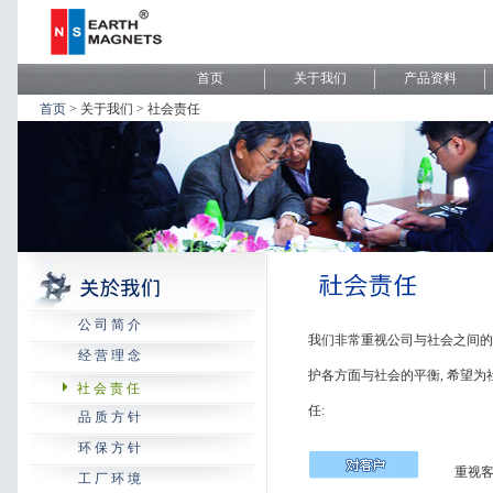
首页
> 关于我们 > 社会责任
公 司 简 介
我们非常重视公司与社会之间的和谐
经 营 理 念
护各方面与社会的平衡, 希望为
社 会 责 任
任:
品 质 方 针
环 保 方 针
重视
工 厂 环 境